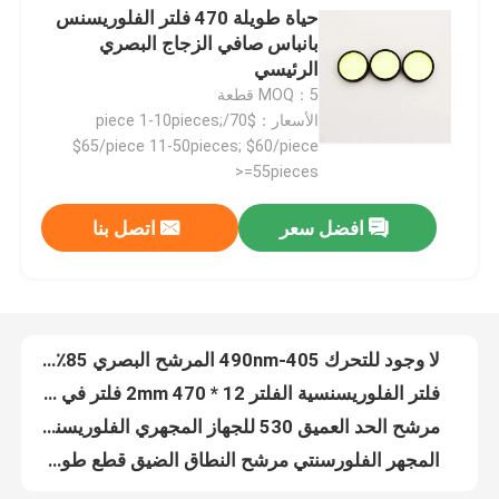
حياة طويلة 470 فلتر الفلوريسنس
بانباس صافي الزجاج البصري
حول بنا
الرئيسي
MOQ：5 قطعة
الأسعار：$70/piece 1-10pieces;
جولة في المعمل
$65/piece 11-50pieces; $60/piece
>=55pieces
ضبط الجودة
افضل سعر
اتصل بنا
لا وجود للتحرك 405-490nm المرشح البصري 85٪ النقل
فلتر الفلوريسنسية الفلتر 12 * 2mm 470 فلتر في المجهر
اتصل بنا
مرشح الحد العميق 530 للجهاز المجهري الفلوريسنت
المجهر الفلورسنتي مرشح النطاق الضيق قطع طول الموجة 200-1100nm
طلب اقتباس
الكشف عن الفلوريسانس مرشح النطاق المرئي 470nm المهنية
مرشح الحزام الأشعة تحت الحمراء الطويل 530nm للكشف عن الفوسفور
مرشح النطاق البصري
كاشف الأشعة فوق البنفسجية 450nm مرشح النطاق المرئي 65 الإرسال
مرشح النطاق فوق البنفسجي عالي النقل 365nm لا يوجد أدوات بصرية مدفوعة
فلتر الفلوريسانس
340-700nm فلتر بصري ضيق للضوء الكيميائي الحيوي