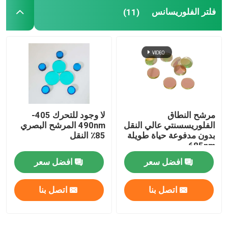
فلتر الفلوريسانس
(11)
مرشح النطاق
لا وجود للتحرك 405-
الفلوريسسنتي عالي النقل
490nm المرشح البصري
بدون مدفوعة حياة طويلة
85٪ النقل
685nm
افضل سعر
افضل سعر
اتصل بنا
اتصل بنا