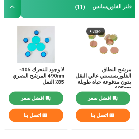
فلتر الفلوريسانس
(11)
مرشح النطاق
لا وجود للتحرك 405-
الفلوريسسنتي عالي النقل
490nm المرشح البصري
بدون مدفوعة حياة طويلة
85٪ النقل
685nm
افضل سعر
افضل سعر
اتصل بنا
اتصل بنا