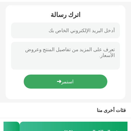
مرشح مضاد للانعكاس
اترك رسالة
فيلم عاكس عالي
جهاز تقسيم الشعاع البصري
نظارات مضادة للوهج
فئات أخرى منا