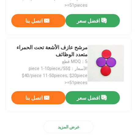
>=51pieces
مرشح الحزام الأشعاعي
افضل سعر
اتصل بنا
مرشح الفلاتر فوق البنود
مرشح عازف الأشعة تحت الحمراء
متعدد الوظائف
زجاج الحماية الكهرومغناطيسي
MOQ：5 قطع
الأسعار：$55/piece 1-10piece;
مرشحات محلل الكيمياء الحيوية
$40/piece 11-50pieces; $20piece
>=51pieces
مرشح مرور النطاق المرئي
افضل سعر
اتصل بنا
المرشح البصري الطويل
عرض المزيد
المرشح البصري القصير