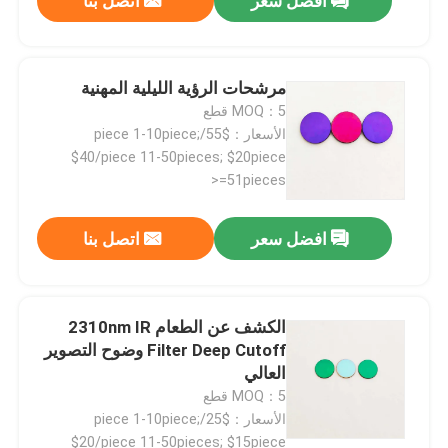
افضل سعر
اتصل بنا
حول بنا
مرشحات الرؤية الليلية المهنية
MOQ：5 قطع
جولة في المعمل
الأسعار：$55/piece 1-10piece;
$40/piece 11-50pieces; $20piece
>=51pieces
ضبط الجودة
افضل سعر
اتصل بنا
اتصل بنا
طلب اقتباس
الكشف عن الطعام 2310nm IR
Filter Deep Cutoff وضوح التصوير
العالي
مرشح النطاق البصري
MOQ：5 قطع
الأسعار：$25/piece 1-10piece;
فلتر الفلوريسانس
$20/piece 11-50pieces; $15piece