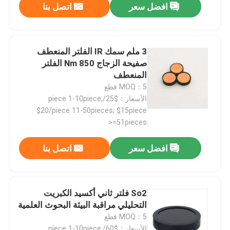
افضل سعر
اتصل بنا
3 ملم سمك IR الفلتر المنعطف
صفيحة الزجاج 850 Nm الفلتر
المنعطف
MOQ：5 قطع
الأسعار：$25/piece 1-10piece;
$20/piece 11-50pieces; $15piece
>=51pieces
افضل سعر
اتصل بنا
So2 فلتر ثاني أكسيد الكبريت
التحليلي مراقبة البيئة البحوث العلمية
MOQ：5 قطع
الأسعار：$60/piece 1-10piece;