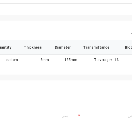
antity
Thickness
Diameter
Transmittance
Blo
custom
3mm
135mm
T average<=1%