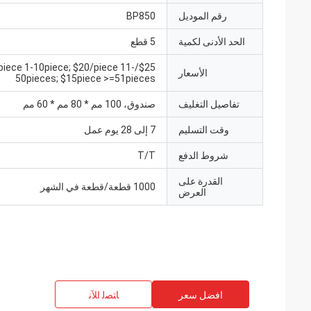
رقم الموديل
BP850
الحد الأدنى لكمية
5 قطع
$25/piece 1-10piece; $20/piece 11-
الأسعار
50pieces; $15piece >=51pieces
تفاصيل التغليف
صندوق، 100 مم * 80 مم * 60 مم
وقت التسليم
7 إلى 28 يوم عمل
شروط الدفع
T/T
القدرة على
1000 قطعة/قطعة في الشهر
العرض
افضل سعر
ﺎﺘﺼﻟ ﺍﻶﻧ