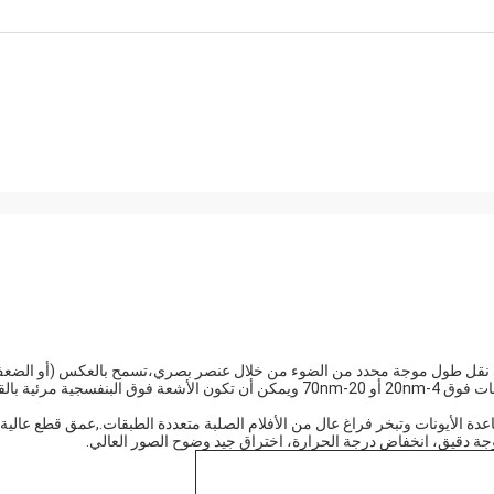
 هي نقل طول موجة محدد من الضوء من خلال عنصر بصري،تسمح بالعكس (أو الضع
للأطوال الموجية الأخرى للضوءيتم عادة التحكم في نصف طول الموجات فوق 4-20nm أو 20-70nm ويمكن أن تكون الأشعة فوق البنفسجية مر
ة الأيونات وتبخر فراغ عال من الأفلام الصلبة متعددة الطبقات.,عمق قطع عالية،
جة دقيق، انخفاض درجة الحرارة، اختراق جيد وضوح الصور العالي.