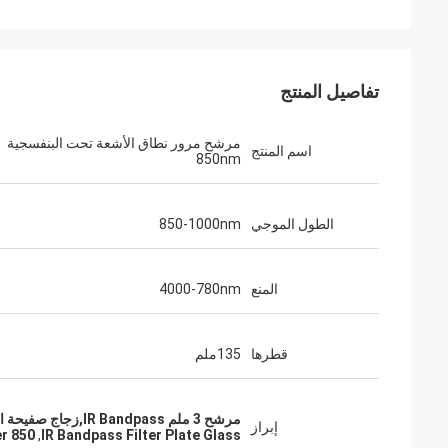
تفاصيل المنتج
مرشح مرور نطاق الأشعة تحت البنفسجية
اسم المنتج
850nm
الطول الموجي
850-1000nm
المنع
4000-780nm
قطرها
135ملم
مرشح 3 ملم IR Bandpass,زجاج صفيحة المرشح للكتلة الشعاعية,مرشح النطاق النطاق 850 نلم
إبراز
850 Nm Bandpass Filter
,
IR Bandpass Filter Plate Glass