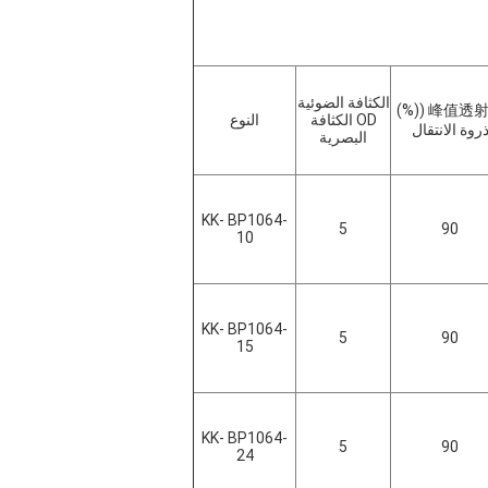
الكثافة الضوئية
峰值透射率 (
OD الكثافة
النوع
روة الانتقال
البصرية
KK- BP1064-
5
90
10
KK- BP1064-
5
90
15
KK- BP1064-
5
90
24