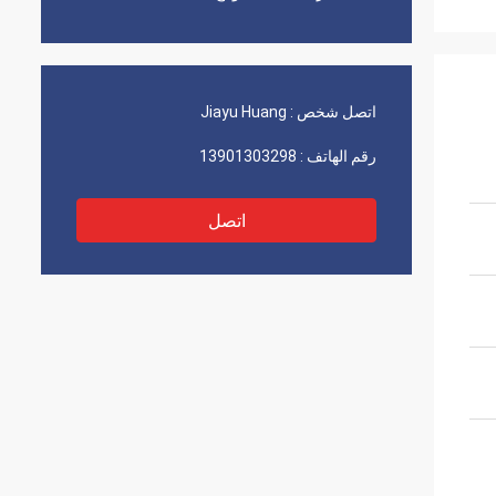
اتصل شخص :
Jiayu Huang
رقم الهاتف :
13901303298
اتصل