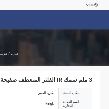
Arabic
منزل
/
مرشح 
3 ملم سمك IR الفلتر المنعطف صفيحة الزجاج 850 Nm الفلتر المنعطف
مكان المنشأ
بكين، الصين
اسم العلامة
Kingki
التجارية