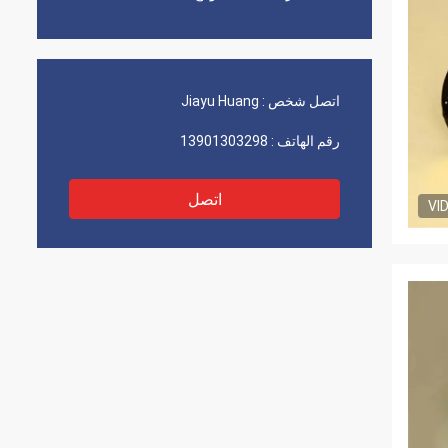
اتصل شخص :
Jiayu Huang
رقم الهاتف :
13901303298
اتصل
VI