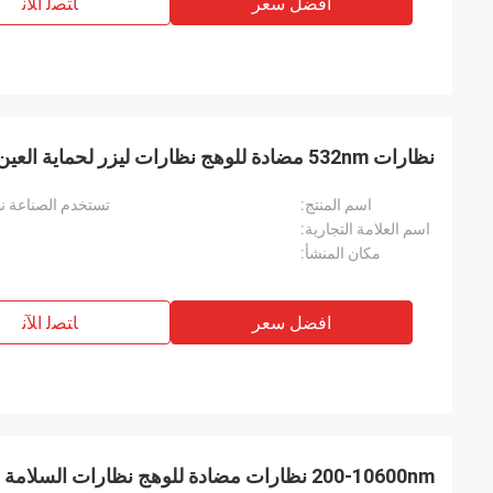
افضل سعر
ﺎﺘﺼﻟ ﺍﻶﻧ
نظارات 532nm مضادة للوهج نظارات ليزر لحماية العين
اسم المنتج:
تستخدم الصناعة نظارات ال
اسم العلامة التجارية:
مكان المنشأ:
افضل سعر
ﺎﺘﺼﻟ ﺍﻶﻧ
200-10600nm نظارات مضادة للوهج نظارات السلامة الليزرية الميكروويف الحماية