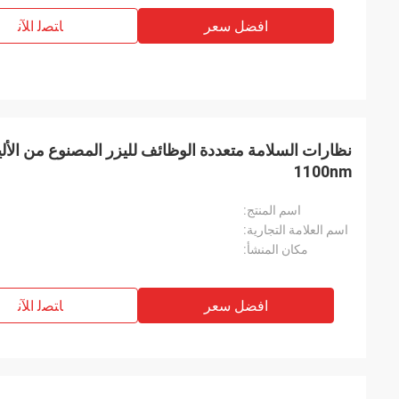
افضل سعر
ﺎﺘﺼﻟ ﺍﻶﻧ
1100nm
اسم المنتج:
اسم العلامة التجارية:
مكان المنشأ:
افضل سعر
ﺎﺘﺼﻟ ﺍﻶﻧ