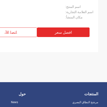
اسم المنتج:
اسم العلامة التجارية:
مكان المنشأ:
افضل سعر
ﺎﺘﺼﻟ ﺍﻶﻧ
المنتجات
حول
مرشح النطاق البصري
News