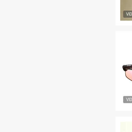
VI
VI