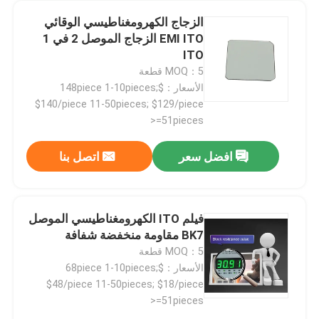
الزجاج الكهرومغناطيسي الوقائي
EMI ITO الزجاج الموصل 2 في 1
ITO
MOQ：5 قطعة
الأسعار：$148piece 1-10pieces;
$140/piece 11-50pieces; $129/piece
>=51pieces
افضل سعر
اتصل بنا
فيلم ITO الكهرومغناطيسي الموصل
منزل
BK7 مقاومة منخفضة شفافة
MOQ：5 قطعة
الأسعار：$68piece 1-10pieces;
المنتجات
$48/piece 11-50pieces; $18/piece
>=51pieces
أشرطة فيديو