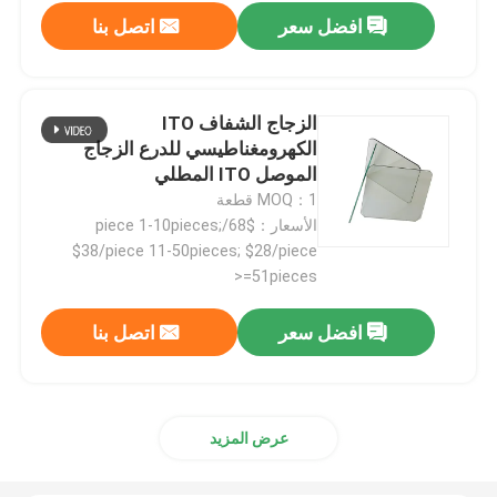
افضل سعر
اتصل بنا
حول بنا
الزجاج الشفاف ITO
جولة في المعمل
الكهرومغناطيسي للدرع الزجاج
الموصل ITO المطلي
MOQ：1 قطعة
ضبط الجودة
الأسعار：$68/piece 1-10pieces;
$38/piece 11-50pieces; $28/piece
اتصل بنا
>=51pieces
افضل سعر
اتصل بنا
طلب اقتباس
مرشح النطاق البصري
عرض المزيد
فلتر الفلوريسانس