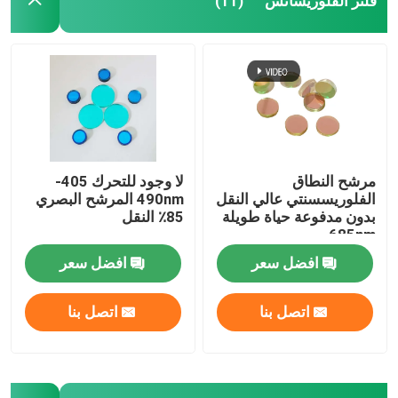
فلتر الفلوريسانس
(11)
مرشح النطاق
لا وجود للتحرك 405-
الفلوريسسنتي عالي النقل
490nm المرشح البصري
بدون مدفوعة حياة طويلة
85٪ النقل
685nm
افضل سعر
افضل سعر
اتصل بنا
اتصل بنا