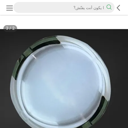
3
/
2