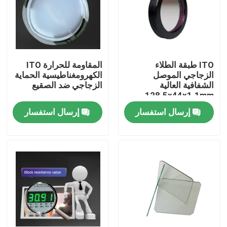
حول بنا
جولة في المعمل
ITO طبقة الطلاء
المقاومة للحرارة ITO
الزجاجي الموصل
الكهرومغناطيسية الحماية
الشفافية العالية
الزجاجي ضد الصقيع
ضبط الجودة
128.5x44x1.1mm
إرسال استفسار
إرسال استفسار
اتصل بنا
طلب اقتباس
مرشح النطاق البصري
فلتر الفلوريسانس