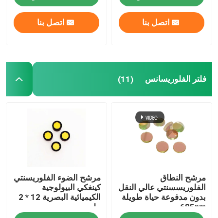
اتصل بنا
اتصل بنا
فلتر الفلوريسانس
(11)
منزل
مرشح النطاق
مرشح الضوء الفلوريسنتي
المنتجات
الفلوريسسنتي عالي النقل
كينغكي البيولوجية
بدون مدفوعة حياة طويلة
الكيميائية البصرية 12 * 2
685nm
ملم
أشرطة فيديو