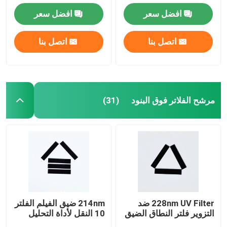
افضل سعر
افضل سعر
مرشح الحزام الأشعاعي
اتصل بنا
اتصل بنا
مرشح الفلاتر فوق البنود
زجاج الحماية الكهرومغناطيسي
مرشح الفلاتر فوق البنود
(31)
مرشحات محلل الكيمياء الحيوية
مرشح مرور النطاق المرئي
المرشح البصري الطويل
228nm UV Filter ضد
214nm ضيق الفيلم الفلتر
التزوير فلتر النطاق الضيق
10 النقل لأداة التحليل
المرشح البصري القصير