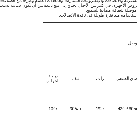
واسع في الصناعات العسكرية والاتصالات والإلكترونيات السيارات والمعدات الطبية وغيرها من الصناعات
وض الأجهزة، في كثير من الأحيان تحتاج إلى منع نافذة من أن تكون ضبابية بسبب
موصلة شفافة مضادة للصقيع.
درجة
طاق الطيفي
راف
تيف
الحرارة
≤100
≥ 90%
≤ 1%
420-680