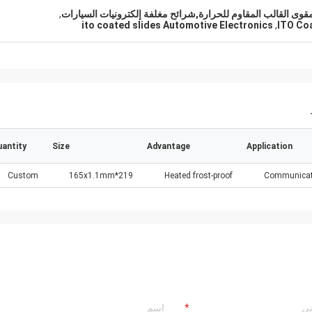
,
ito coated slides Automotive Electronics
,
ITO Coa
antity
Size
Advantage
Application
Custom
219*165x1.1mm
Heated frost-proof
Communicat