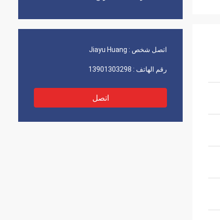
اتصل شخص :
Jiayu Huang
رقم الهاتف :
13901303298
اتصل