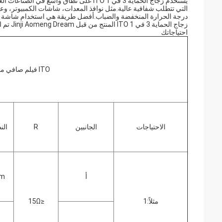
يستخدم زجاج الحماية 3 في 1 ITO على نطاق 
التي تتطلب شفافية عالية.مثل نوافذ المعدات، شاشات الكمبيوتر، وعر
درجة الحرارة المنخفضة والضباب.أفضل طريقة هي استخدام شاشة 
زجاج الحماية 3 في 1 ITO المنتج من قبل Jinji Aomeng Dream تم استخدامه منذ فترة طويلة في نافذة الاتصالات.
احتياجاتك
ITO فيلم صافي موصل
الاحتياجات
الجانبين
R
الن
أ
nm
مثلاً:1
≤15Ω