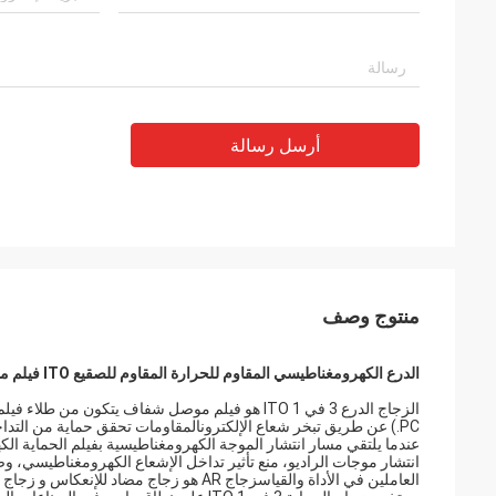
أرسل رسالة
منتوج وصف
الدرع الكهرومغناطيسي المقاوم للحرارة المقاوم للصقيع ITO فيلم موصل شفاف 3 في 1 ITO الزجاج الدرع
PC.) عن طريق تبخر شعاع الإلكترونالمقاومات تحقق حماية من التداخل الكهرومغناطيسي
عندما يلتقي مسار انتشار الموجة الكهرومغناطيسية بفيلم الحماية ال
انتشار موجات الراديو، منع تأثير تداخل الإشعاع الكهرومغناطيسي، 
العاملين في الأداة والقياسزجاج AR هو زجاج مضاد للإنعكاس و زجاج AG هو زجاج مضاد للوهج.