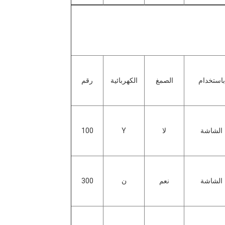
باستخدام
الصمغ
الكهربائية
رقم
الشاشة
لا
Y
100
الشاشة
نعم
ن
300