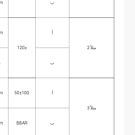
ب
nm
أ
nm
مثلاً:2
≤12Ω
ب
ب
أ
50±10Ω
nm
مثلاً:3
ب
BBAR
nm