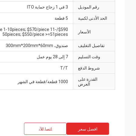
رقم الموديل
3 في 1 زجاج حماية ITO
الحد الأدنى لكمية
5 قطعة
/piece 1-10pieces; $570/piece 11-
الأسعار
50pieces; $550/piece >=51pieces
تفاصيل التغليف
صندوق، 300mm*200mm*60mm
وقت التسليم
7 إلى 28 يوم عمل
شروط الدفع
T/T
القدرة على
1000 قطعة/قطعة في الشهر
العرض
افضل سعر
ﺎﺘﺼﻟ ﺍﻶﻧ