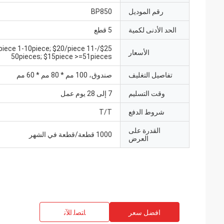
رقم الموديل
BP850
الحد الأدنى لكمية
5 قطع
$25/piece 1-10piece; $20/piece 11-
الأسعار
50pieces; $15piece >=51pieces
تفاصيل التغليف
صندوق، 100 مم * 80 مم * 60 مم
وقت التسليم
7 إلى 28 يوم عمل
شروط الدفع
T/T
القدرة على
1000 قطعة/قطعة في الشهر
العرض
افضل سعر
ﺎﺘﺼﻟ ﺍﻶﻧ