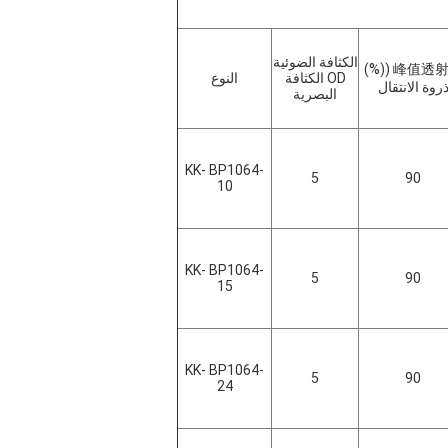
الكثافة الضوئية
峰值透射率 (
OD الكثافة
النوع
روة الانتقال
البصرية
KK- BP1064-
5
90
10
KK- BP1064-
5
90
15
KK- BP1064-
5
90
24