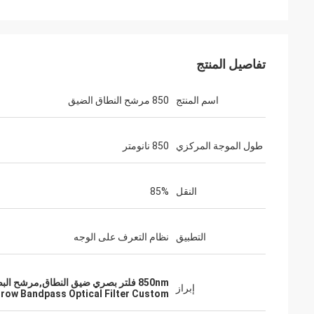
تفاصيل المنتج
اسم المنتج
850 مرشح النطاق الضيق
طول الموجة المركزي
850 نانومتر
النقل
85%
التطبيق
نظام التعرف على الوجه
850nm فلتر بصري ضيق النطاق,مرشح البصري ذو النطاق الضيق,مرشح النطاق الضيق التعرف على الوجه
إبراز
row Bandpass Optical Filter Custom