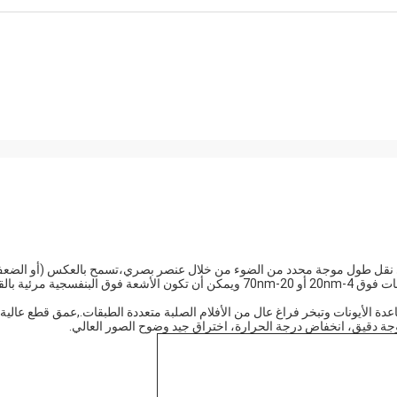
 هي نقل طول موجة محدد من الضوء من خلال عنصر بصري،تسمح بالعكس (أو الضع
للأطوال الموجية الأخرى للضوءيتم عادة التحكم في نصف طول الموجات فوق 4-20nm أو 20-70nm ويمكن أن تكون الأشعة فوق البنفسجية مر
ة الأيونات وتبخر فراغ عال من الأفلام الصلبة متعددة الطبقات.,عمق قطع عالية،
جة دقيق، انخفاض درجة الحرارة، اختراق جيد وضوح الصور العالي.