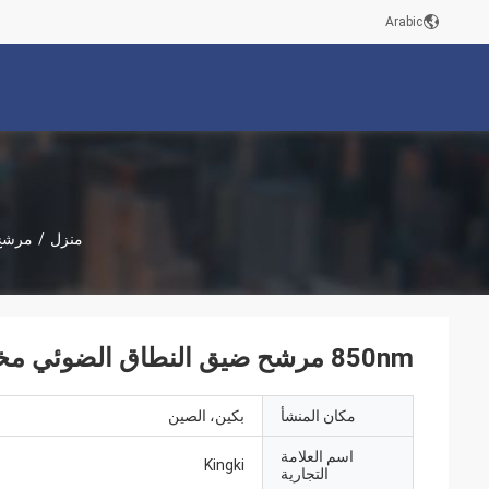
Arabic
منزل
/
مرشح 
850nm مرشح ضيق النطاق الضوئي مخصص لنظام التعرف على الوجوه
مكان المنشأ
بكين، الصين
اسم العلامة
Kingki
التجارية