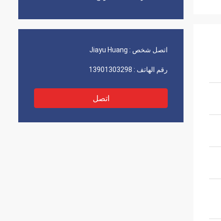
اتصل شخص :
Jiayu Huang
رقم الهاتف :
13901303298
اتصل