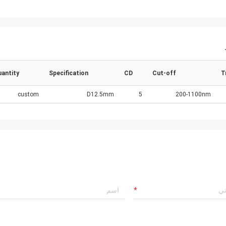
antity
Specification
CD
Cut-off
T
custom
D12.5mm
5
200-1100nm