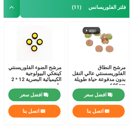
فلتر الفلوريسانس
(11)
مرشح الحزام الأشعاعي
مرشح الفلاتر فوق البنود
زجاج الحماية الكهرومغناطيسي
مرشح النطاق
مرشح الضوء الفلوريسنتي
مرشحات محلل الكيمياء الحيوية
الفلوريسسنتي عالي النقل
كينغكي البيولوجية
بدون مدفوعة حياة طويلة
الكيميائية البصرية 12 * 2
685nm
ملم
مرشح مرور النطاق المرئي
افضل سعر
افضل سعر
المرشح البصري الطويل
اتصل بنا
اتصل بنا
المرشح البصري القصير