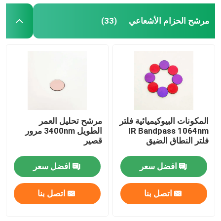
مرشح الحزام الأشعاعي
(33)
مرشح مضاد للانعكاس
فيلم عاكس عالي
جهاز تقسيم الشعاع البصري
نظارات مضادة للوهج
المكونات البيوكيميائية فلتر
مرشح تحليل العمر
IR Bandpass 1064nm
الطويل 3400nm مرور
فلتر النطاق الضيق
قصير
افضل سعر
افضل سعر
اتصل بنا
اتصل بنا