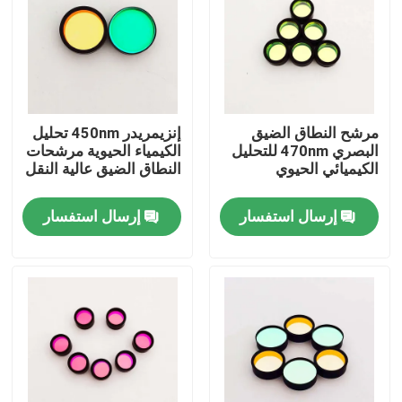
حول بنا
جولة في المعمل
مرشح النطاق الضيق
إنزيمريدر 450nm تحليل
البصري 470nm للتحليل
الكيمياء الحيوية مرشحات
ضبط الجودة
الكيميائي الحيوي
النطاق الضيق عالية النقل
إرسال استفسار
إرسال استفسار
اتصل بنا
طلب اقتباس
مرشح النطاق البصري
فلتر الفلوريسانس