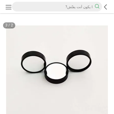
3
/
2