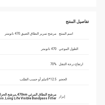
تفاصيل المنتج
اسم المنتج
مرشح تمرير النطاق الضيق 470 نانومتر
الطول الموجي
470 نانومتر
ارتفاع درجة التنقل
70%
الحجم
12.5*6ملم أو حسب الطلب
مرشح النطاق المرئي 470nm,مرشح الحزام المرئي طويل العمر,مرشح الضوء المرئي تحليل الفلوريسانس
إبراز
sis
,
Long Life Visible Bandpass Filter