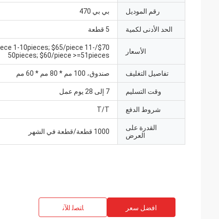
رقم الموديل
بي بي 470
الحد الأدنى لكمية
5 قطعة
70/piece 1-10pieces; $65/piece 11-
الأسعار
50pieces; $60/piece >=51pieces
تفاصيل التغليف
صندوق، 100 مم * 80 مم * 60 مم
وقت التسليم
7 إلى 28 يوم عمل
شروط الدفع
T/T
القدرة على
1000 قطعة/قطعة في الشهر
العرض
افضل سعر
ﺎﺘﺼﻟ ﺍﻶﻧ