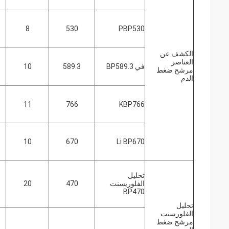
8
530
PBP530
الكشف عن
العناصر
في BP589.3
589.3
10
مرشح ضغط
الدم
11
766
KBP766
10
670
Li BP670
تحليل
الفلوريسنت
470
20
BP470
تحليل
الفلورسنت
مرشح ضغط