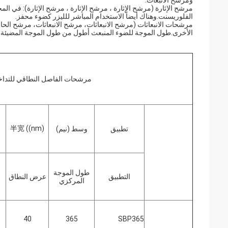
ومرشح الانبعاث.
مرشح الإثارة (مرشح الإثارة ، مرشح الإثارة ، مرشح الإثارة): في ا
الفلوريسنت.وهناك أيضاً الاستخدام المباشر للليزر كضوء محفز.
مرشحات الانبعاثات (مرشح الانبعاثات، مرشح الانبعاثات، مرشح الحاج
الأخرى.طول الموجة للضوء المنبعث أطول من طول الموجة المضيئة 
مرشحات الفاصل النطاقي للتداخلا
半宽 ((nm)
تطبيق
وسط (نيم)
طول الموجة
التطبيق
عرض النطاق
المركزي
40
365
SBP365