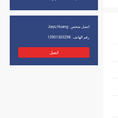
اتصل شخص :
Jiayu Huang
رقم الهاتف :
13901303298
اتصل