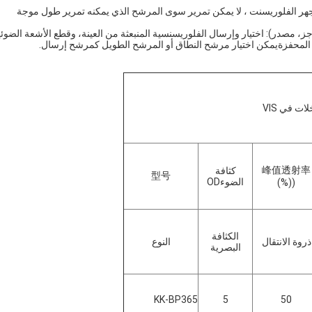
لمجهر الفلوريسنت ، لا يمكن تمرير سوى المرشح الذي يمكنه تمرير طول موجة
ز، مصدر): اختيار وإرسال الفلوريسنسية المنبعثة من العينة، وقطع الأشعة الضوئي
المحفزةيمكن اختيار مرشح النطاق أو المرشح الطويل كمرشح إرسال.
ت في VIS
峰值透射率
كثافة
型号
الضوءOD
((%)
الكثافة
ذروة الانتقال
النوع
البصرية
KK-BP365
5
50