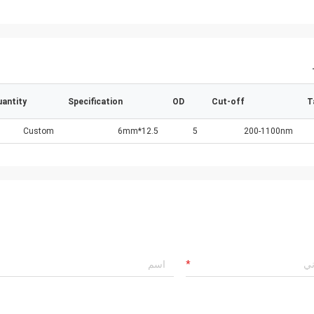
antity
Specification
OD
Cut-off
T
Custom
12.5*6mm
5
200-1100nm