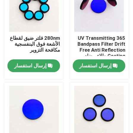
حول بنا
جولة في المعمل
365 UV Transmitting
280nm فلتر ضيق لقطاع
Bandpass Filter Drift
الأشعة فوق البنفسجية
Free Anti Reflection
مكافحة التزوير
ضبط الجودة
Coating طلاء مضاد
للانعكاسات
إرسال استفسار
إرسال استفسار
اتصل بنا
طلب اقتباس
مرشح النطاق البصري
فلتر الفلوريسانس