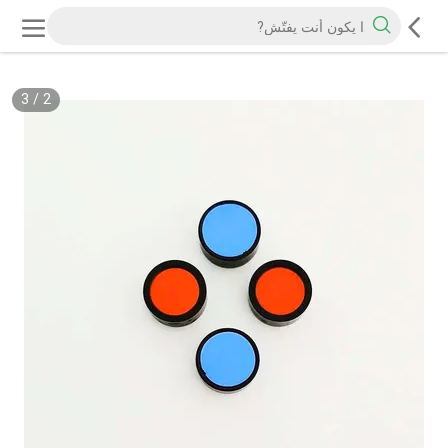
3
/
2