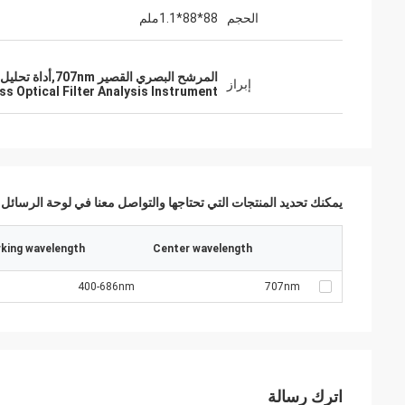
الحجم
88*88*1.1ملم
المرشح البصري القصير 707nm,أداة تحليل المرشح البصري القصير,88x88x1.1mm مرشح مرور قصير
إبراز
ss Optical Filter Analysis Instrument
يمكنك تحديد المنتجات التي تحتاجها والتواصل معنا في لوحة الرسائل.
king wavelength
Center wavelength
400-686nm
707nm
اترك رسالة