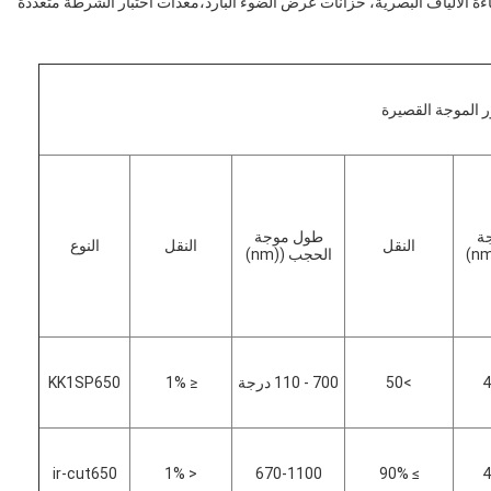
ءة الألياف البصرية، خزانات عرض الضوء البارد،معدات اختبار الشرطة متعددة
الموجة القصيرة
ة
طول موجة
النقل
النقل
النوع
الحجب ((nm)
4
>50
700 - 110 درجة
≤ 1%
KK1SP650
ir-cut650
< 1%
670-1100
≥ 90%
4