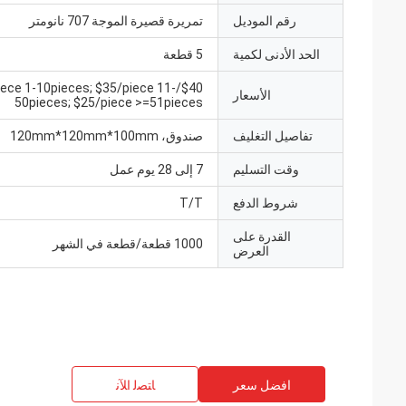
رقم الموديل
تمريرة قصيرة الموجة 707 نانومتر
الحد الأدنى لكمية
5 قطعة
40/piece 1-10pieces; $35/piece 11-
الأسعار
50pieces; $25/piece >=51pieces
تفاصيل التغليف
صندوق، 120mm*120mm*100mm
وقت التسليم
7 إلى 28 يوم عمل
شروط الدفع
T/T
القدرة على
1000 قطعة/قطعة في الشهر
العرض
افضل سعر
ﺎﺘﺼﻟ ﺍﻶﻧ