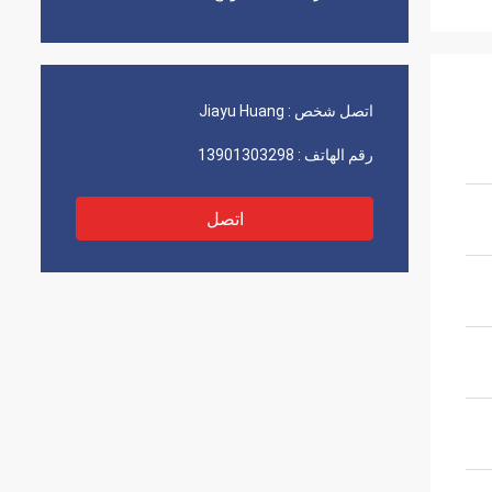
اتصل شخص :
Jiayu Huang
رقم الهاتف :
13901303298
اتصل