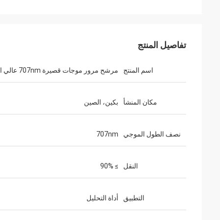
تفاصيل المنتج
اسم المنتج
مرشح مرور موجات قصيرة 707nm عالي النقل
مكان المنشأ
بكين، الصين
نصف الطول الموجي
707nm
النقل
≥ 90%
التطبيق
أداة التحليل