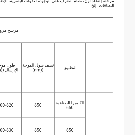
مرحلة إضاءة لون، نظام التعرف على الوجوه، الأدوات البصرية، الإضا
النطاقات، إلخ
مرشح مرور 
نصف طول الموجة
طول موج
التطبيق
((nm)
الإرسال ((nm)
الكاميرا الصناعية
00-620
650
650
00-630
650
650