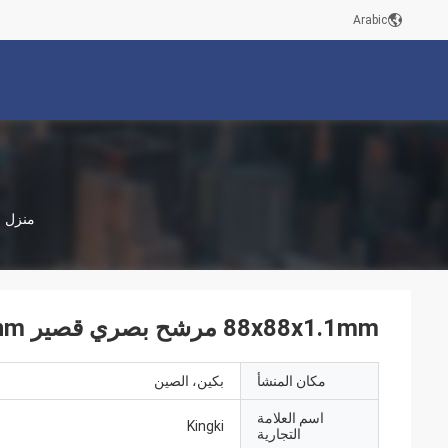
Arabic
منزل
88x88x1.1mm مرشح بصري قصير 707nm لأداة التحليل
مكان المنشأ
بكين، الصين
اسم العلامة
Kingki
التجارية