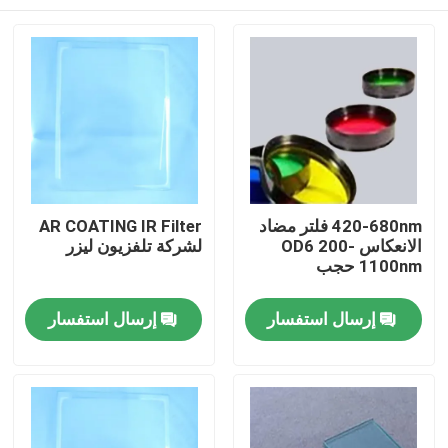
420-680nm فلتر مضاد
AR COATING IR Filter
الانعكاس OD6 200-
لشركة تلفزيون ليزر
1100nm حجب
منزل
إرسال استفسار
إرسال استفسار
المنتجات
أشرطة فيديو