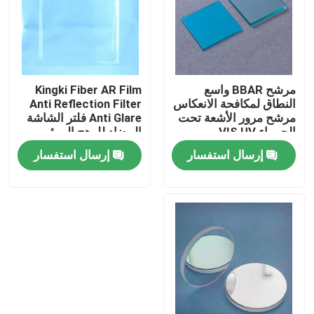
حول بنا
جولة في المعمل
مرشح BBAR واسع
Kingki Fiber AR Film
النطاق لمكافحة الانعكاس
Anti Reflection Filter
مرشح مرور الأشعة تحت
Anti Glare فلتر الشاشة
ضبط الجودة
الحمراء VIS UV
المضاد للوهج المرئي
إرسال استفسار
إرسال استفسار
اتصل بنا
طلب اقتباس
مرشح النطاق البصري
فلتر الفلوريسانس