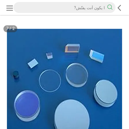
7
/
2