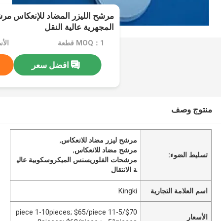
مرشح الليزر المضاد للإنعكاس م
المجهرية عالية النقل
MOQ：1 قطعة
افضل سعر
منتوج وصف
مرشح ليزر مضاد للانعكاس
,
مرشح مضاد للانعكاس
,
تسليط الضوء:
مرشحات الفلوريسنس الميكروسكوبية عالي
ة الانتقال
اسم العلامة التجارية
Kingki
$70/piece 1-10pieces; $65/piece 11-5
الأسعار