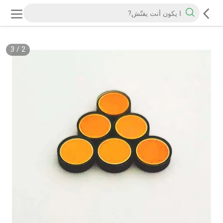
3
/
2