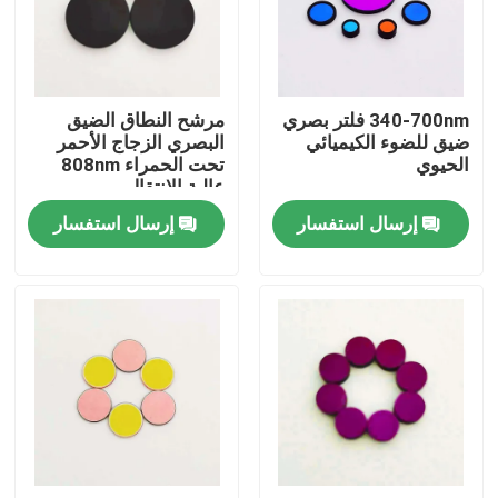
حول بنا
340-700nm فلتر بصري
مرشح النطاق الضيق
جولة في المعمل
ضيق للضوء الكيميائي
البصري الزجاج الأحمر
الحيوي
تحت الحمراء 808nm
عالية الانتقال
ضبط الجودة
إرسال استفسار
إرسال استفسار
اتصل بنا
طلب اقتباس
مرشح النطاق البصري
فلتر الفلوريسانس