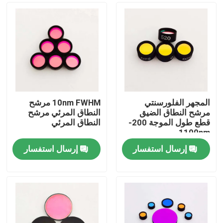
المجهر الفلورسنتي
10nm FWHM مرشح
مرشح النطاق الضيق
النطاق المرئي مرشح
قطع طول الموجة 200-
النطاق المرئي
1100nm
إرسال استفسار
إرسال استفسار
منزل
المنتجات
أشرطة فيديو