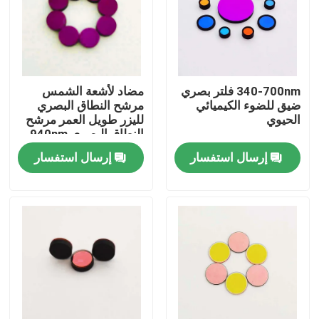
حول بنا
جولة في المعمل
340-700nm فلتر بصري
مضاد لأشعة الشمس
ضيق للضوء الكيميائي
مرشح النطاق البصري
الحيوي
لليزر طويل العمر مرشح
ضبط الجودة
النطاق البصري 940nm
إرسال استفسار
إرسال استفسار
اتصل بنا
طلب اقتباس
مرشح النطاق البصري
فلتر الفلوريسانس