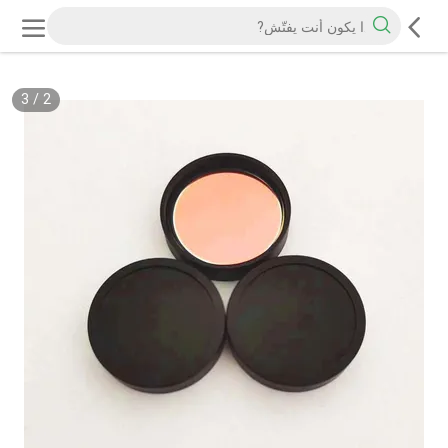
3
/
2