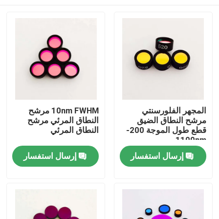
المجهر الفلورسنتي
10nm FWHM مرشح
مرشح النطاق الضيق
النطاق المرئي مرشح
قطع طول الموجة 200-
النطاق المرئي
1100nm
منزل
إرسال استفسار
إرسال استفسار
المنتجات
أشرطة فيديو