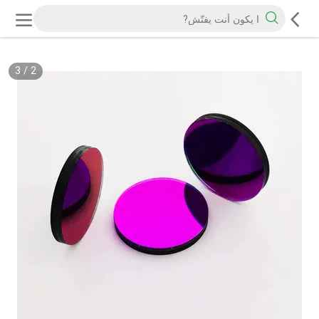
3
/
2