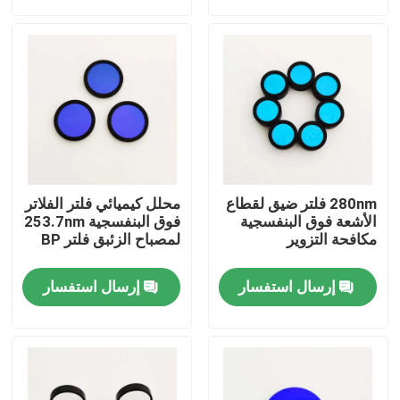
حول بنا
جولة في المعمل
ضبط الجودة
280nm فلتر ضيق لقطاع
محلل كيميائي فلتر الفلاتر
اتصل بنا
الأشعة فوق البنفسجية
فوق البنفسجية 253.7nm
مكافحة التزوير
لمصباح الزئبق فلتر BP
طلب اقتباس
إرسال استفسار
إرسال استفسار
مرشح النطاق البصري
فلتر الفلوريسانس