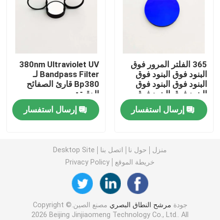
مرشح الحزام الأشعاعي
مرشح الفلاتر فوق البنود
365 الفلتر المرور فوق
380nm Ultraviolet UV
البنود فوق البنود فوق
Bandpass Filter لـ
البنود فوق البنود فوق
Bp380 قارئ الصفائح
زجاج الحماية الكهرومغناطيسي
البنود فوق البنود فوق
الدقيقة
البنود فوق البنود
إرسال استفسار
إرسال استفسار
مرشحات محلل الكيمياء الحيوية
مرشح مرور النطاق المرئي
منزل
حول نا
اتصل بنا
Desktop Site
خريطة الموقع
Privacy Policy
المرشح البصري الطويل
جودة
مرشح النطاق البصري
مصنع الصين.Copyright ©
المرشح البصري القصير
2026 Beijing Jinjiaomeng Technology Co., Ltd.. All