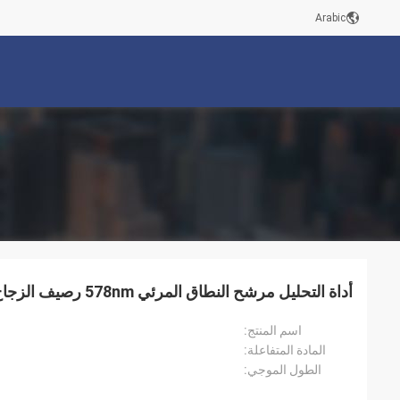
Arabic
أداة التحليل مرشح النطاق المرئي 578nm رصيف الزجاج البصري
اسم المنتج:
المادة المتفاعلة:
الطول الموجي: