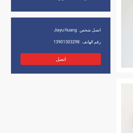
اتصل شخص :
Jiayu Huang
رقم الهاتف :
13901303298
اتصل