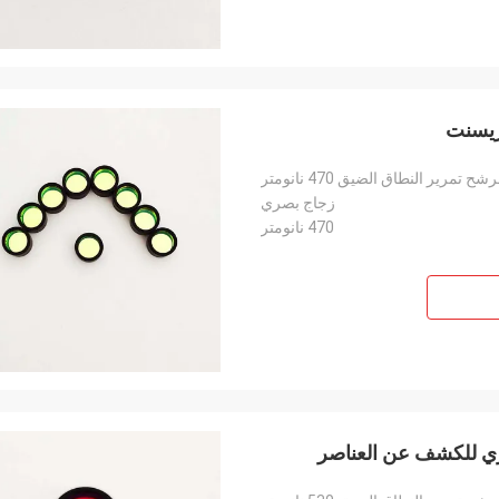
شح تمرير النطاق الضيق 470 نانومتر
زجاج بصري
470 نانومتر