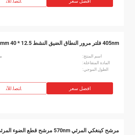
افضل سعر
ﺎﺘﺼﻟ ﺍﻶﻧ
405nm فلتر مرور النطاق الضيق النشط 12.5 * 6mm 40 ذروة النقل
اسم المنتج:
مر
المادة المتفاعلة:
الطول الموجي:
افضل سعر
ﺎﺘﺼﻟ ﺍﻶﻧ
مرشح كينغكي المرئي 570nm مرشح قطع الضوء المرئي