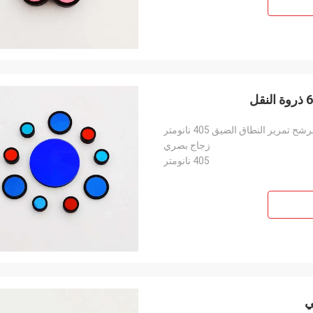
شح تمرير النطاق الضيق 405 نانومتر
زجاج بصري
405 نانومتر