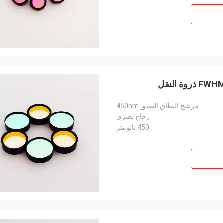
مرشح النطاق الضيق 450nm
زجاج بصري
450 نانومتر