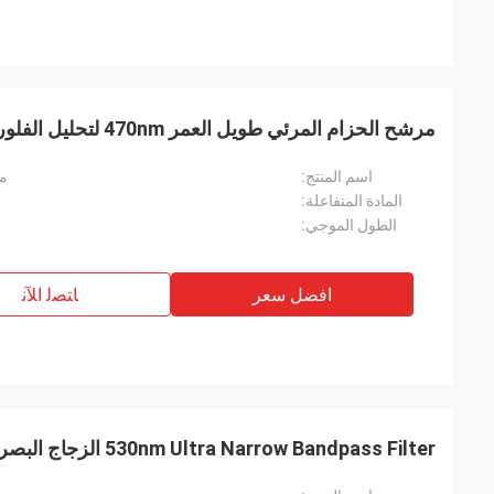
مرشح الحزام المرئي طويل العمر 470nm لتحليل الفلوريسنت
اسم المنتج:
مر
المادة المتفاعلة:
الطول الموجي:
افضل سعر
ﺎﺘﺼﻟ ﺍﻶﻧ
530nm Ultra Narrow Bandpass Filter الزجاج البصري للكشف عن العناصر