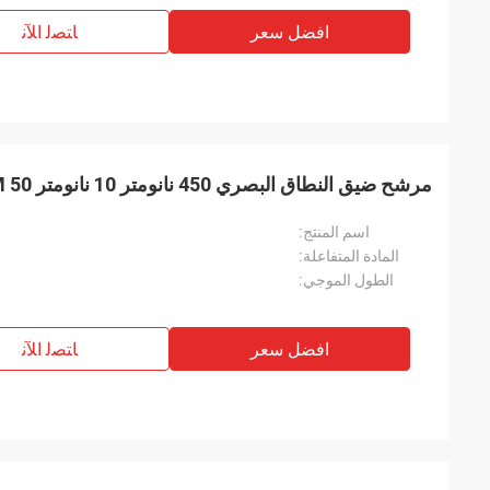
افضل سعر
ﺎﺘﺼﻟ ﺍﻶﻧ
مرشح ضيق النطاق البصري 450 نانومتر 10 نانومتر FWHM 50 ذروة النقل
اسم المنتج:
المادة المتفاعلة:
الطول الموجي:
افضل سعر
ﺎﺘﺼﻟ ﺍﻶﻧ