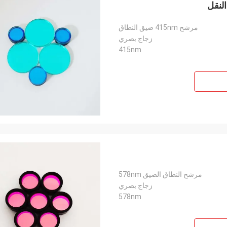
مرشح 415nm ضيق النطاق
زجاج بصري
415nm
مرشح النطاق الضيق 578nm
زجاج بصري
578nm