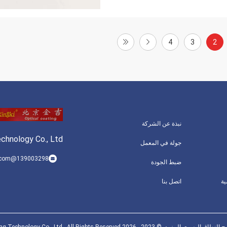
4
3
2
نبذة عن الشركة
chnology Co., Ltd.
جولة في المعمل
139003298@qq.com
ضبط الجودة
ة
اتصل بنا