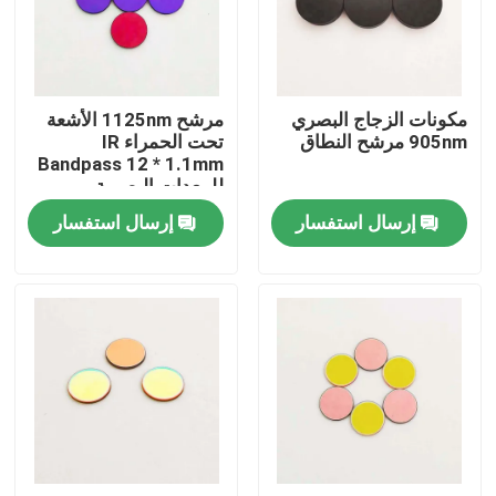
حول بنا
مكونات الزجاج البصري
مرشح 1125nm الأشعة
جولة في المعمل
905nm مرشح النطاق
تحت الحمراء IR
Bandpass 12 * 1.1mm
للمعدات البصرية
ضبط الجودة
إرسال استفسار
إرسال استفسار
اتصل بنا
طلب اقتباس
مرشح النطاق البصري
فلتر الفلوريسانس