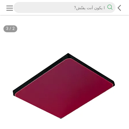
3
/
2