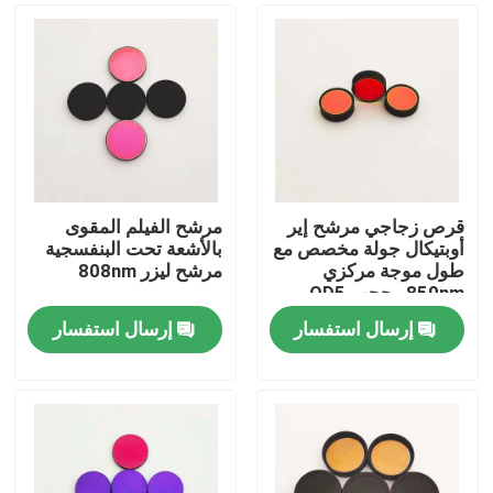
قرص زجاجي مرشح إير
مرشح الفيلم المقوى
أوبتيكال جولة مخصص مع
بالأشعة تحت البنفسجية
طول موجة مركزي
مرشح ليزر 808nm
850nm وحجب OD5
200-1100nm
إرسال استفسار
إرسال استفسار
منزل
المنتجات
أشرطة فيديو