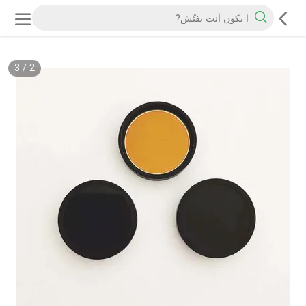
3
/
2