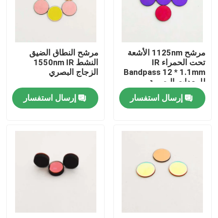
حول بنا
مرشح 1125nm الأشعة
مرشح النطاق الضيق
جولة في المعمل
تحت الحمراء IR
النشط 1550nm IR
Bandpass 12 * 1.1mm
الزجاج البصري
للمعدات البصرية
ضبط الجودة
إرسال استفسار
إرسال استفسار
اتصل بنا
طلب اقتباس
مرشح النطاق البصري
فلتر الفلوريسانس