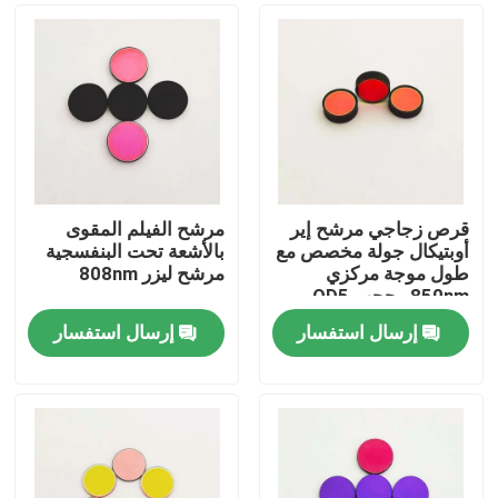
قرص زجاجي مرشح إير
مرشح الفيلم المقوى
أوبتيكال جولة مخصص مع
بالأشعة تحت البنفسجية
طول موجة مركزي
مرشح ليزر 808nm
850nm وحجب OD5
200-1100nm
إرسال استفسار
إرسال استفسار
منزل
المنتجات
أشرطة فيديو